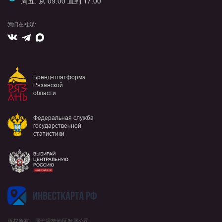
周五: 从 09:00 直到 17:00
我们在社媒:
Вконтакте
Max
Telegram
Бренд-платформа
Рязанской
области
Федеральная служба
государственной
статистики
版权所有，属于梁赞地区发展公司