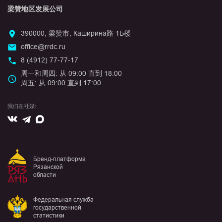
梁赞地区发展公司
390000, 梁赞市, Каширина路 1Б楼
office@rrdc.ru
8 (4912) 77-77-17
周一和周四: 从 09:00 直到 18:00
周五: 从 09:00 直到 17:00
我们在社媒:
Вконтакте
Max
Telegram
Бренд-платформа
Рязанской
области
Федеральная служба
государственной
статистики