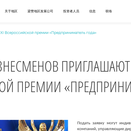
关于地区
梁赞地区发展公司
投资者人员
信息
联络
 XI Всероссийской премии «Предприниматель года»
ЗНЕСМЕНОВ ПРИГЛАШАЮТ К
ОЙ ПРЕМИИ «ПРЕДПРИНИ
Подать заявку могут инди
компаний, управляющие дир