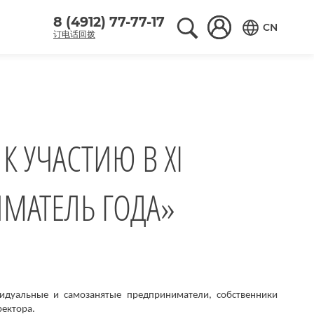
8 (4912) 77-77-17
Поиск по сайту
Вход в аккаунт
CN
订电话回拨
Переключить
 УЧАСТИЮ В XI
МАТЕЛЬ ГОДА»
видуальные и самозанятые предприниматели, собственники
ектора.