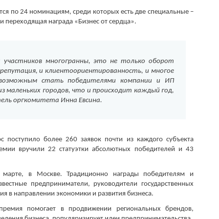
тся по 24 номинациям, среди которых есть две специальные –
 переходящая награда «Бизнес от сердца».
и участников многогранны, это не только оборот
 репутация, и клиентоориентированность, и многое
 возможным стать победителями компании и ИП
из маленьких городов, что и происходит каждый год,
ель оргкомитета Инна Евсина.
с поступило более 260 заявок почти из каждого субъекта
ремии вручили 22 статуэтки абсолютных победителей и 43
 марте, в Москве. Традиционно награды победителям и
звестные предприниматели, руководители государственных
тия в направлении экономики и развития бизнеса.
премия помогает в продвижении региональных брендов,
едения бизнеса, популяризирует идеи предпринимательства.