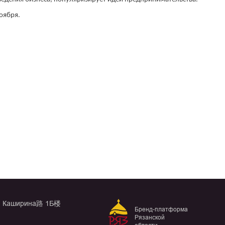
оября.
, Каширина路 1Б楼
Бренд-платформа
Рязанской