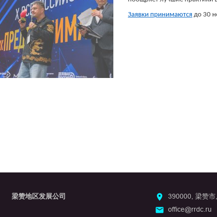
Заявки принимаются
до 30 н
梁赞地区发展公司
390000, 梁赞市
office@rrdc.ru