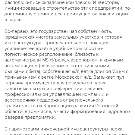
расположились складские комплексы. Инвесторы,
инициировавшие строительство этих предприятий, по
достоинству оценили все преимущества локализации
в парке.
Во-первых, это государственная собственность,
юридическая чистота земельных участков и готовая
инфраструктура. Привлекательность локации
усиливает ее крайне удобное транспортно-
логистическое расположение: близость к
автомагистрали М5 «Урал», к аэропортам, к крупным
агломерациям (являющимся потенциальными
рынками сбыта), собственная ж/д ветка длиной 7,5 км с
примыканием к ветке Московской ж/д. Замыкает пул
перечня преимуществ для резидентов парка
налоговые льготы и преференции, наличие
профессиональной управляющей компании и
всесторонняя поддержка от регионального
правительства и Корпорации развития Рязанской
области, в том числе, в части формирования кадрового
резерва предприятий.
С параметрами инженерной инфраструктуры парка,
налоговыми льготами, условиями аренды и получения