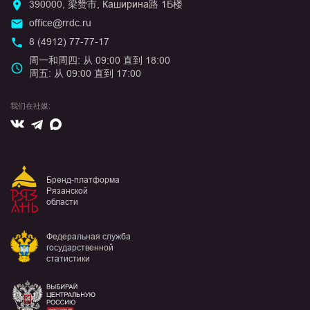
390000, 梁赞市, Каширина路 1Б楼
office@rrdc.ru
8 (4912) 77-77-17
周一和周四: 从 09:00 直到 18:00
周五: 从 09:00 直到 17:00
我们在社媒:
Вконтакте
Max
Telegram
Бренд-платформа
Рязанской
области
Федеральная служба
государственной
статистики