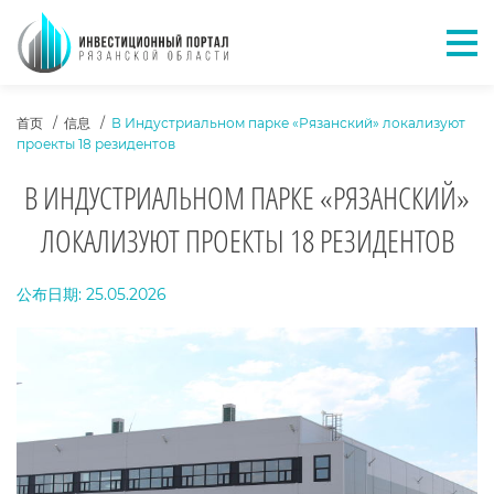
Отк
ХЛЕБНЫЕ КРОШКИ
首页
信息
В Индустриальном парке «Рязанский» локализуют
проекты 18 резидентов
В ИНДУСТРИАЛЬНОМ ПАРКЕ «РЯЗАНСКИЙ»
ЛОКАЛИЗУЮТ ПРОЕКТЫ 18 РЕЗИДЕНТОВ
ТЕКСТ НОВОСТИ
公布日期: 25.05.2026