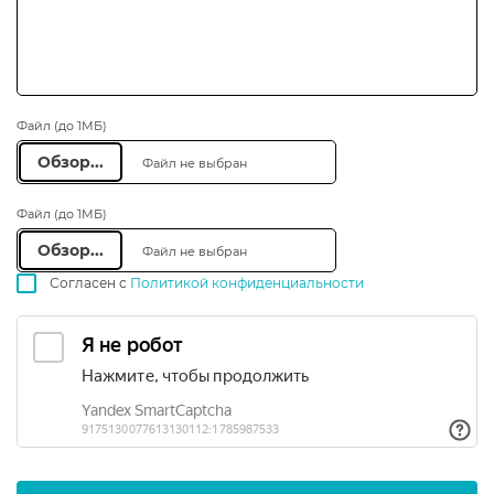
Прикрепить файлы
Файл (до 1МБ)
Обзор...
Файл не выбран
Файл (до 1МБ)
Обзор...
Файл не выбран
Согласен с
Политикой конфиденциальности