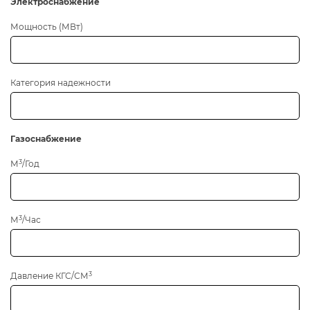
Электроснабжение
Мощность (МВт)
Категория надежности
Газоснабжение
3
М
/Год
3
М
/Час
3
Давление КГС/СМ