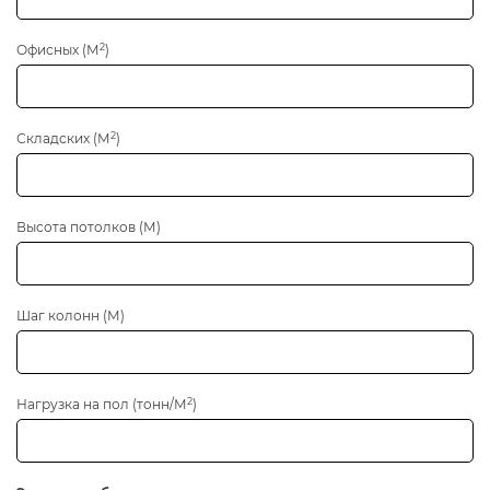
2
Офисных (М
)
2
Складских (М
)
Высота потолков (М)
Шаг колонн (М)
2
Нагрузка на пол (тонн/М
)