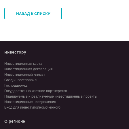
НАЗАД К СПИСКУ
Инвестору
Инвестиционная карта
Инвестиционная декларация
Инвестиционный климат
Свод инвестправил
Господдержка
Государственно-частное партнерство
Планируемые и реализуемые инвестиционные проекты
Инвестиционные предложения
Вход для инвеступолномоченного
О регионе