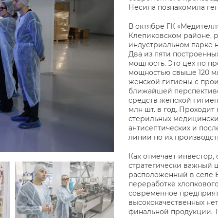
Несина познакомила ген
В октябре ГК «Медителл
Клепиковском районе, р
индустриальном парке н
Два из пяти построенн
мощность. Это цех по п
мощностью свыше 120 мл
женской гигиены с прои
ближайшей перспективе
средств женской гигие
млн шт. в год. Проходи
стерильных медицинских
антисептических и пос
линии по их производст
Как отмечает инвестор,
стратегически важный ш
расположенный в селе 
переработке хлопкового 
современное предприят
высококачественных не
финальной продукции. Т