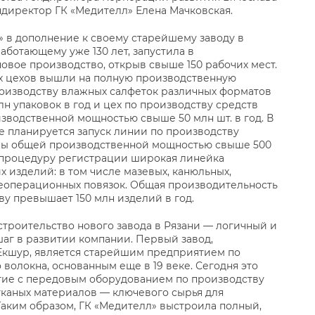
директор ГК «Медителл» Елена Мачковская.
» в дополнение к своему старейшему заводу в
аботающему уже 130 лет, запустила в
овое производство, открыв свыше 150 рабочих мест.
ых цехов вышли на полную производственную
роизводству влажных салфеток различных форматов
н упаковок в год и цех по производству средств
зводственной мощностью свыше 50 млн шт. в год. В
 планируется запуск линии по производству
ны общей производственной мощностью свыше 500
т процедуру регистрации широкая линейка
 изделий: в том числе мазевых, канюльных,
леоперационных повязок. Общая производительность
ву превышает 150 млн изделий в год.
 строительство нового завода в Рязани — логичный и
аг в развитии компании. Первый завод,
Екшур, является старейшим предприятием по
волокна, основанным еще в 19 веке. Сегодня это
ие с передовым оборудованием по производству
тканых материалов — ключевого сырья для
аким образом, ГК «Медителл» выстроила полный,