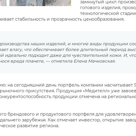
замкнутый цикл произво
готового изделия, прох
технологической стадии
чивает стабильность и прозрачность ценообразования.
роизводства наших изделий, и многие виды продукции сост
вает влагу, что обеспечивает более длительный период вы
 идеально подходит даже для чувствительной кожи. И, что
нося вреда планете, — отметила Елена Мачковская.
ю: на сегодняшний день портфель компании насчитывает 9
рыночного присутствия. Продукция «Медителл» уже завоев
конкурентоспособность продукции отмечена на региональн
о брендового и продуктового портфеля для удовлетворени
дальнего зарубежья. Как отмечает инвестор, открытие зав
ческое развитие региона.