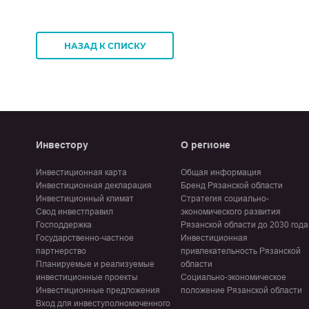
НАЗАД К СПИСКУ
Инвестору
О регионе
Инвестиционная карта
Общая информация
Инвестиционная декларация
Бренд Рязанской области
Инвестиционный климат
Стратегия социально-
Свод инвестправил
экономического развития
Господдержка
Рязанской области до 2030 года
Государственно-частное
Инвестиционная
партнерство
привлекательность Рязанской
Планируемые и реализуемые
области
инвестиционные проекты
Социально-экономическое
Инвестиционные предложения
положение Рязанской области
Вход для инвеступолномоченного