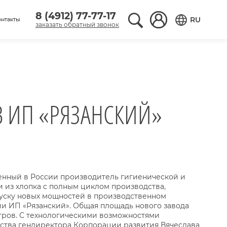
8 (4912) 77-77-17
Поиск по сайту
Вход в аккаунт
RU
онтакты
заказать обратный звонок
Переключить
В ИП «РЯЗАНСКИЙ»
енный в России производитель гигиенической и
 из хлопка с полным циклом производства,
пуску новых мощностей в производственном
и ИП «Рязанский». Общая площадь нового завода
метров. С технологическими возможностями
ства гендиректора Корпорации развития Вячеслава