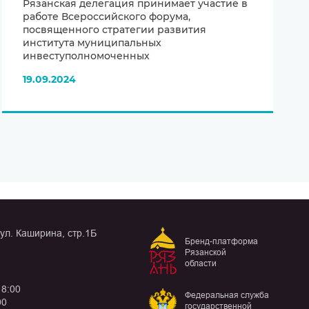
Рязанская делегация принимает участие в
работе Всероссийского форума,
посвященного стратегии развития
института муниципальных
инвеступолномоченных
19.09.2024
 ул. Каширина, стр.1Б
Бренд-платформа
Рязанской
области
18:00
Федеральная служба
00
государственной