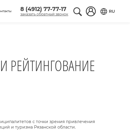
8 (4912) 77-77-17
Поиск по сайту
Вход в аккаунт
RU
онтакты
заказать обратный звонок
Переключить
ТИ РЕЙТИНГОВАНИЕ
ниципалитетов с точки зрения привлечения
ций и туризма Рязанской области.