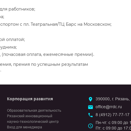
для работников;
а;
портом с пл. Театральная/ТЦ Барс на Московском;
ой оплатой;
удника;
яц (почасовая оплата, ежемесячные премии).
ремия, премия по успешным результатам
.
Корпорация развития
390000, г. Рязань,
office@rrdc.ru
Образовательная деятельность
8 (4912) 77-77-17
Рязанский инновационный
научно-технологический центр
Пн-чт: с 09:00 до 
Вход для менеджера
Пт: с 09:00 до 17: