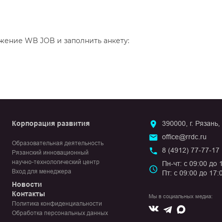
жение WB JOB и заполнить анкету:
Корпорация развития
390000, г. Рязань,
office@rrdc.ru
Образовательная деятельность
8 (4912) 77-77-17
Рязанский инновационный
научно-технологический центр
Пн-чт: с 09:00 до 
Вход для менеджера
Пт: с 09:00 до 17:
Новости
Контакты
Мы в социальных медиа:
Политика конфиденциальности
Вконтакте
Max
Telegram
Обработка персональных данных