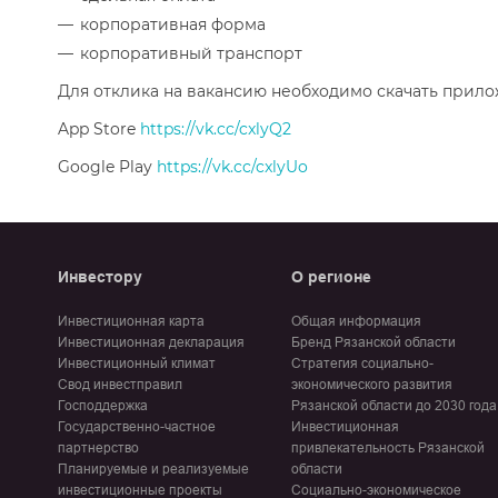
корпоративная форма
корпоративный транспорт
Для отклика на вакансию необходимо скачать прило
App Store
https://vk.cc/cxlyQ2
Google Play
https://vk.cc/cxlyUo
Инвестору
О регионе
Инвестиционная карта
Общая информация
Инвестиционная декларация
Бренд Рязанской области
Инвестиционный климат
Стратегия социально-
Свод инвестправил
экономического развития
Господдержка
Рязанской области до 2030 года
Государственно-частное
Инвестиционная
партнерство
привлекательность Рязанской
Планируемые и реализуемые
области
инвестиционные проекты
Социально-экономическое