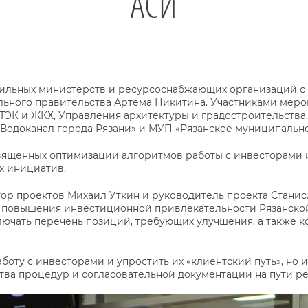
АСИ
льных министерств и ресурсоснабжающих организаций с 
льного правительства Артема Никитина. Участниками меро
ЭК и ЖКХ, Управления архитектуры и градостроительства
«Водоканал города Рязани» и МУП «Рязанское муниципальн
вященных оптимизации алгоритмов работы с инвесторами 
х инициатив.
р проектов Михаил Уткин и руководитель проекта Станис
повышения инвестиционной привлекательности Рязанской о
лючать перечень позиций, требующих улучшения, а также 
боту с инвесторами и упростить их «клиентский путь», но
ства процедур и согласовательной документации на пути р