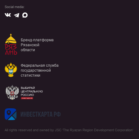
Social media:
Вконтакте
Max
Telegram
Бренд-платформа
Рязанской
области
Федеральная служба
государственной
статистики
All rights reserved and owned by JSC ‘The Ryazan Region Development Corporation’